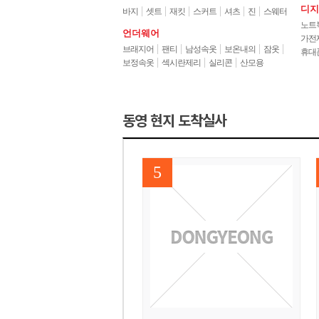
디지
바지
셋트
재킷
스커트
셔츠
진
스웨터
노트
언더웨어
가전
브래지어
팬티
남성속옷
보온내의
잠옷
휴대
보정속옷
섹시란제리
실리콘
산모용
동영현지도착실사