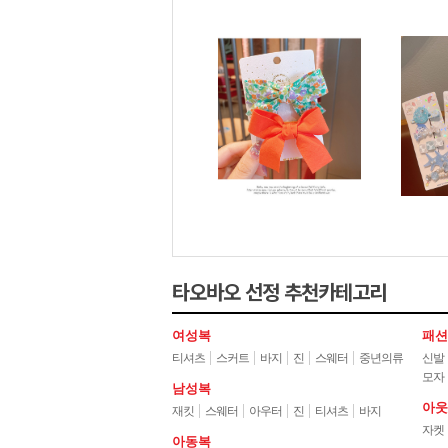
타오바오선정추천카테고리
여성복
패션
티셔츠
스커트
바지
진
스웨터
중년의류
신발
모자
남성복
아웃
재킷
스웨터
아우터
진
티셔츠
바지
자켓
아동복