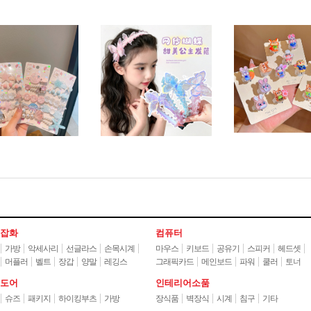
잡화
컴퓨터
가방
악세사리
선글라스
손목시계
마우스
키보드
공유기
스피커
헤드셋
머플러
벨트
장갑
양말
레깅스
그래픽카드
메인보드
파워
쿨러
토너
도어
인테리어소품
슈즈
패키지
하이킹부츠
가방
장식품
벽장식
시계
침구
기타