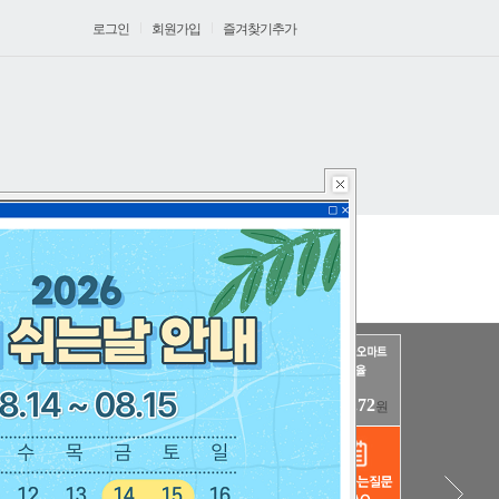
로그인
회원가입
즐겨찾기추가
1게시판
정산관리
마이페이지
224.72
원