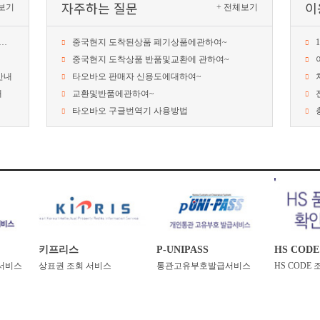
자주하는질문
이
보기
+전체보기
중국현지도착된상품폐기상품에관하여~
중국현지도착상품반품및교환에관하여~
안내
타오바오판매자신용도에대하여~
내
교환및반품에관하여~
타오바오구글번역기사용방법
키프리스
P-UNIPASS
HSCODE
서비스
상표권조회서비스
통관고유부호발급서비스
HSCOD