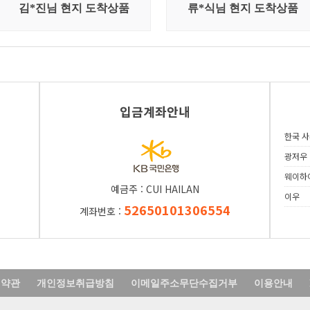
입금계좌안내
한국사
광저우
웨이하
예금주:CUIHAILAN
이우
52650101306554
계좌번호:
원약관
개인정보취급방침
이메일주소무단수집거부
이용안내