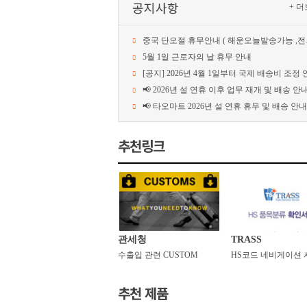
공지사항
+더
중국단오절휴무안내(해운오늘발송가능,전자상다음주발송가능)
5월1일근로자의날휴무안내
[공지]2026년4월1일부터국제배송비조정
📢2026년설연휴이후업무재개및배송안
📢타오마트2026년설연휴휴무및배송안내
추천링크
관세청
TRASS
수출입관련CUSTOM
HS코드네비게이션
추천제품