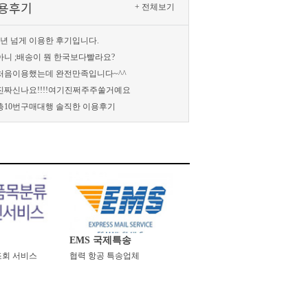
용후기
+전체보기
1년넘게이용한후기입니다.
아니;배송이뭔한국보다빨라요?
처음이용했는데완전만족입니다~^^
진짜신나요!!!!여기진쩌주주쑬거예요
총10번구매대행솔직한이용후기
EMS국제특송
E조회서비스
협력항공특송업체