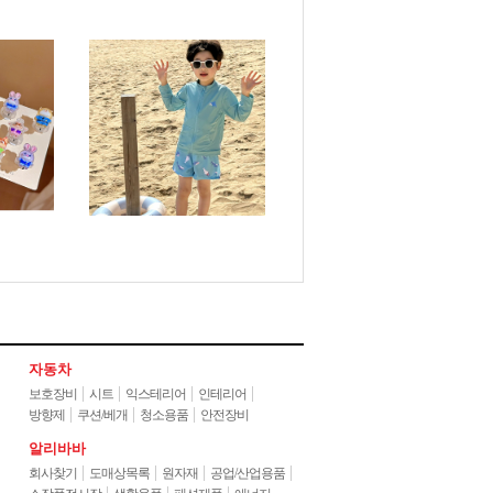
자동차
보호장비
시트
익스테리어
인테리어
방향제
쿠션/베개
청소용품
안전장비
알리바바
회사찾기
도매상목록
원자재
공업/산업용품