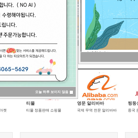
오늘하루보이지않음
티몰
영문알리바바
찡둥
마켓
티몰정품판매쇼핑몰
국제무역전문알리바바
중국