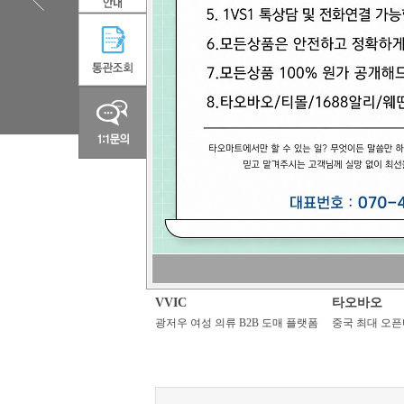
추천사이트
VVIC
타오바오
광저우여성의류B2B도매플랫폼
중국최대오픈