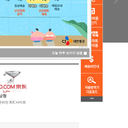
오늘하루보이지않음
상청
온라인B2C사이트