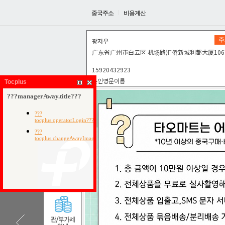
중국주소
비용계산
주
광저우
广东省广州市白云区机场路汇侨新城利都大厦106
15920432923
본인영문이름
Tocplus
이