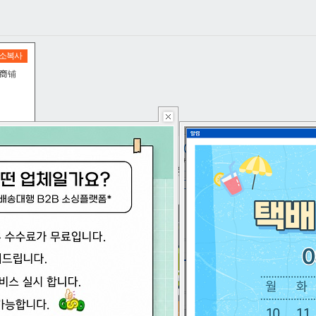
소복사
商铺
용안내
구매대행
사입대행
배송대행
1: