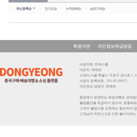
최신등록순
인기도순
누적판매순
낮은가격순
회원약관
개인정보취급방침
사업자명:진에스몰
대표자:최해란
소재지:서울특별시구로구경서로7,10
사업자등록번호:331-05-00971
개인정보담당자:최해란
동영에서운영하는배송대행은관세법
불법물건을취급하지않으며,분할배
고객의불법사항요청에는협조하지않
고객님의허위신고로인한불이익에는