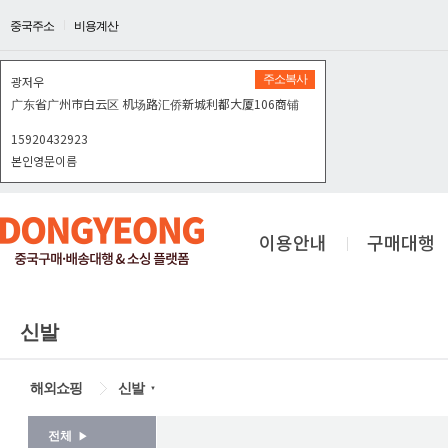
중국주소
비용계산
주소복사
광저우
广东省广州市白云区机场路汇侨新城利都大厦106商铺
15920432923
본인영문이름
이용안내
구매대행
신발
해외쇼핑
신발
▼
전체
▶